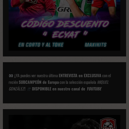
n
e
s
¡¡YA puedes ver nuestra última
ENTREVISTA en EXCLUSIVA
con el
recién
SUBCAMPEÓN de Europa
con la selección española
MIQUEL
GONZÁLEZ
!!
DISPONIBLE en nuestro canal de
YOUTUBE