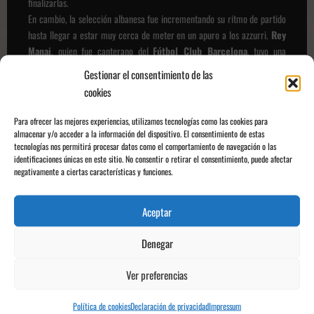
finalizarlas.
En cambio, la selección albanesa fue incrementando su ritmo de partido
hasta llegar a estar muy cerca de meter en un apuro a los azzurri.
Rey
Manaj
, quien fue canterano del
Fútbol Club Barcelona
, tuvo una
clarísima oportunidad de lograr el empate tras un magnífico control con
Gestionar el consentimiento de las
el pecho -después de realizar un gran desmarque que sorprendió a toda
cookies
la zaga italiana- remató al segundo palo, pero
Donnarumma tocó lo
justo con el costado impidiendo que ese balón entrase en el
Para ofrecer las mejores experiencias, utilizamos tecnologías como las cookies para
fondo de las redes
en el minuto 89 de partido.
almacenar y/o acceder a la información del dispositivo. El consentimiento de estas
tecnologías nos permitirá procesar datos como el comportamiento de navegación o las
identificaciones únicas en este sitio. No consentir o retirar el consentimiento, puede afectar
negativamente a ciertas características y funciones.
Aceptar
Denegar
Ver preferencias
Política de cookies
Declaración de privacidad
Impressum