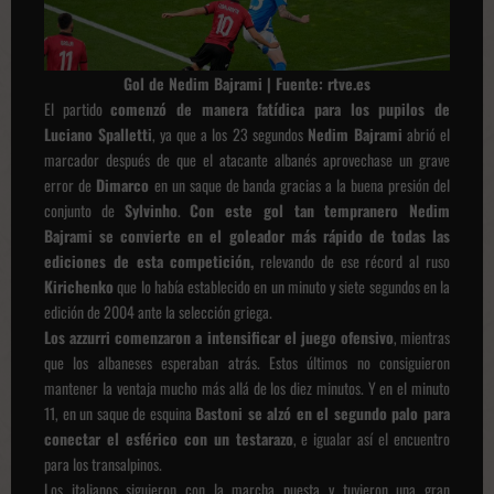
Gol de Nedim Bajrami | Fuente: rtve.es
El partido
comenzó de manera fatídica para los pupilos de
Luciano Spalletti
, ya que a los 23 segundos
Nedim Bajrami
abrió el
marcador después de que el atacante albanés aprovechase un grave
error de
Dimarco
en un saque de banda gracias a la buena presión del
conjunto de
Sylvinho
.
Con este gol tan tempranero Nedim
Bajrami se convierte en el goleador más rápido de todas las
ediciones de esta competición,
relevando de ese récord al ruso
Kirichenko
que lo había establecido en un minuto y siete segundos en la
edición de 2004 ante la selección griega.
Los azzurri comenzaron a intensificar el juego ofensivo
, mientras
que los albaneses esperaban atrás. Estos últimos no consiguieron
mantener la ventaja mucho más allá de los diez minutos. Y en el minuto
11, en un saque de esquina
Bastoni se alzó en el segundo palo para
conectar el esférico con un testarazo
, e igualar así el encuentro
para los transalpinos.
Los italianos siguieron con la marcha puesta y tuvieron una gran