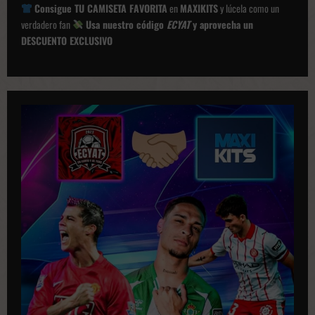
i
Consigue TU CAMISETA FAVORITA
en
MAXIKITS
y lúcela como un
ó
verdadero fan
Usa nuestro código
ECYAT
y aprovecha un
DESCUENTO EXCLUSIVO
n
d
e
p
u
b
l
i
c
a
c
i
o