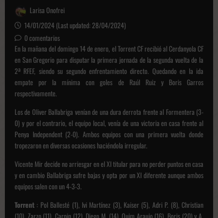
Larisa Onofrei
14/01/2024 (Last updated: 28/04/2024)
0 comentarios
En la mañana del domingo 14 de enero, el Torrent CF recibió al Cerdanyola CF
en San Gregorio para disputar la primera jornada de la segunda vuelta de la
2ª RFEF, siendo su segundo enfrentamiento directo.
Quedando en la ida
empate por la mínima con goles de Raúl Ruiz y Boris Garros
respectivamente.
Los de Oliver Ballabriga venían de una dura derrota frente al Formentera (3-
0) y por el contrario, el equipo local, venía de una victoria en casa frente al
Penya Independent (2-0).
Ambos equipos con una primera vuelta donde
tropezaron en diversas ocasiones haciéndola irregular.
Vicente Mir decide no arriesgar en el XI titular para no perder puntos en casa
y en cambio Ballabriga sufre bajas y opta por un XI diferente aunque ambos
equipos salen con un 4-3-3.
Torrent
: Pol Ballesté (1), Ivi Martínez (3), Kaiser (5), Adri P. (8), Christian
(10), Zarzo (11), Carpin (12), Diego M. (14), Quim Araujo (16), Boris (20) y A.