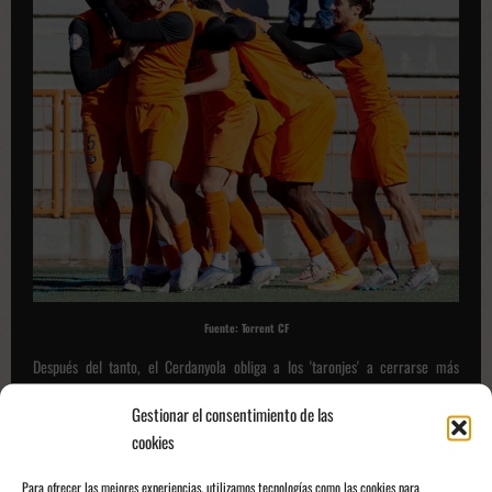
Fuente: Torrent CF
Después del tanto, el Cerdanyola obliga a los 'taronjes' a cerrarse más
ganando posesión a través de balones parados y saques de banda que
Gestionar el consentimiento de las
supieron aprovechar puesto que generaban acercamientos peligrosos aunque
cookies
gracias a la defensa del Torrent no concluyeron en gol.
Por esos
acercamientos, el Torrent cambia el juego protegiendo la portería.
Para ofrecer las mejores experiencias, utilizamos tecnologías como las cookies para