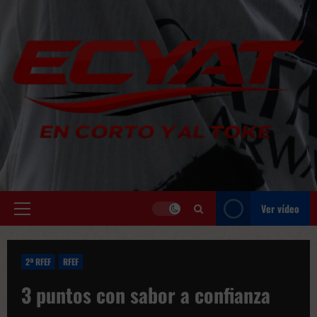
Saltar
al
contenido
Ver vídeo
Menú
principal
2ª RFEF
RFEF
3 puntos con sabor a confianza