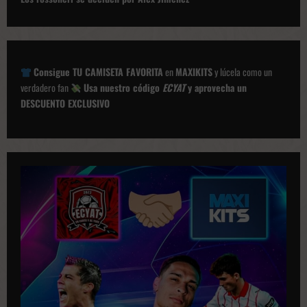
g
a
c
Consigue TU CAMISETA FAVORITA
en
MAXIKITS
y lúcela como un
i
verdadero fan
Usa nuestro código
ECYAT
y aprovecha un
ó
DESCUENTO EXCLUSIVO
n
d
e
p
u
b
l
i
c