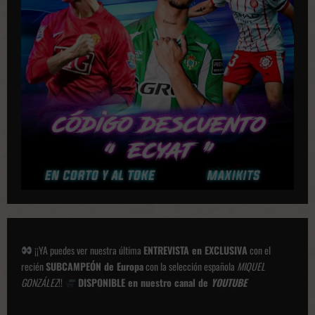
a
c
i
o
n
e
s
¡¡YA puedes ver nuestra última
ENTREVISTA en EXCLUSIVA
con el
recién
SUBCAMPEÓN de Europa
con la selección española
MIQUEL
GONZÁLEZ
!!
DISPONIBLE en nuestro canal de
YOUTUBE