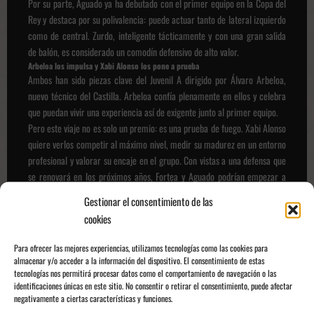
Por su parte, Aguado ya ha debutado con el primer equipo en la Copa del
Rey y destaca por su polivalencia: puede actuar tanto de lateral izquierdo
como de central. Zurdo, inteligente tácticamente y con una gran salida
de balón, es considerado un comodín defensivo de alto valor.
Arbeloa los impulsa y Xabi Alonso los pone a prueba
Ambos han sido piezas clave del Juvenil A dirigido por Álvaro Arbeloa,
nuevo técnico del Castilla. Arbeloa confía plenamente en ellos y celebra
que puedan vivir una experiencia así de exigente junto al primer equipo.
Pero este viaje no es solo un premio: es una prueba de fuego. Xabi Alonso
quiere verlos competir al máximo nivel, medir su madurez en un entorno
profesional y valorar su encaje en el grupo. Con vistas a una defensa que
se renovará en los próximos años, Fortea y Aguado podrían empezar a
ganarse un sitio.
Gestionar el consentimiento de las
La apuesta de Alonso es clara: talento joven, ADN blanco y trabajo desde
cookies
dentro. Porque en el Madrid, la identidad también se construye en casa.
Para ofrecer las mejores experiencias, utilizamos tecnologías como las cookies para
almacenar y/o acceder a la información del dispositivo. El consentimiento de estas
tecnologías nos permitirá procesar datos como el comportamiento de navegación o las
identificaciones únicas en este sitio. No consentir o retirar el consentimiento, puede afectar
negativamente a ciertas características y funciones.