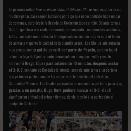
La primera mitad
tuvo un dueño claro; el Valencia CF
. Los locales salieron con
muchas ganas para seguir luchando por algo que nadie confiaba hace un par
de semanas, pero desde la llegada de Corberán todo cambió. Delante tenía al
Getafe, que lleva una racha realmente preocupante… con muchas sanciones,
faltas… en estos momentos de la temporada es cuando más se nota el fondo
de armario y aparte la calidad de la plantilla actual. Los Ché, se adelantaron
muy pronto con un
gol de penalti por parte de Pepelu
, pero no fue el
único. La baja de Djené se notó demasiado en el equipo azulón y eso lo
aprovechó
Diego López para solamente 10 minutos después anotar
el 2-0
. El conjunto de Bordalás lo intentó, pero delante tenía a un portero
que ya forma parte a uno de los mejores de la historia del club de la
Comunidad Valencia. Los locales aprovecharon una contra perfecta para que,
gracias a un penalti, Hugo Duro pudiera marcar el 3-0
, el cuál
significarían el final del primer tiempo, donde le salió a la perfección al
equipo de Corberán.