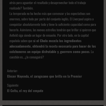
atrás para aguantar el resultado y desaprovechar todo el trabajo
realizado? También.
La temporada no ha hecho más que comenzar y las expectativas son
enormes, sobre todo por parte del conjunto inglés. El Liverpool aspira a
conquistar absolutamente todo y tiene la suficiente capacidad como para
hacerlo. Asimismo, las nuevas estrellas tendrán que brillar si quieren que
Anfield siga siendo un lugar de ensueño. Por otro lado, en la capital
española saben que
si el Cholo mezcla los ingredientes
adecuadamente, obtendrá la receta necesaria para hacer de los
colchoneros un equipo disfrutable y
,
guerrero
como pocos
. La
cuestión es...¿lo conseguirá?
N
Anterior:
a
Eliezer Mayenda, el zaragozano que brilla en la Premier
v
Siguiente:
e
El Celta, el rey del empate
g
a