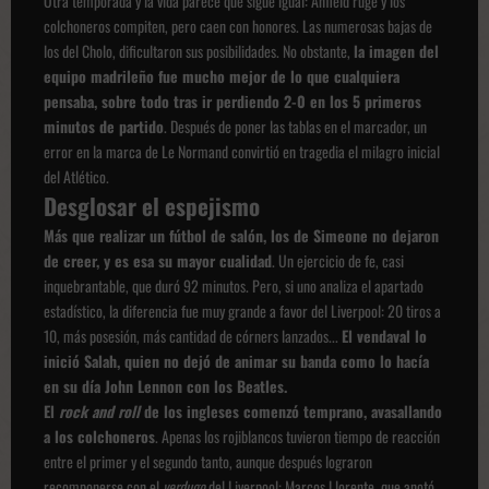
Otra temporada y la vida parece que sigue igual: Anfield ruge y los
colchoneros compiten, pero caen con honores. Las numerosas bajas de
los del Cholo, dificultaron sus posibilidades. No obstante,
la imagen del
equipo madrileño fue mucho mejor de lo que cualquiera
pensaba, sobre todo tras ir perdiendo 2-0 en los 5 primeros
minutos de partido
. Después de poner las tablas en el marcador, un
error en la marca de Le Normand convirtió en tragedia el milagro inicial
del Atlético.
Desglosar el espejismo
Más que realizar un fútbol de salón, los de Simeone no dejaron
de creer, y es esa su mayor cualidad
. Un ejercicio de fe, casi
inquebrantable, que duró 92 minutos. Pero, si uno analiza el apartado
estadístico, la diferencia fue muy grande a favor del Liverpool: 20 tiros a
10, más posesión, más cantidad de córners lanzados...
El vendaval lo
inició Salah, quien no dejó de animar su banda como lo hacía
en su día John Lennon con los Beatles.
El
rock and roll
de los ingleses comenzó temprano, avasallando
a los colchoneros
. Apenas los rojiblancos tuvieron tiempo de reacción
entre el primer y el segundo tanto, aunque después lograron
recomponerse con el
verdugo
del Liverpool: Marcos Llorente, que anotó