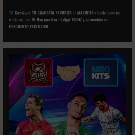
c
Consigue TU CAMISETA FAVORITA
en
MAXIKITS
y lúcela como un
i
verdadero fan
Usa nuestro código
ECYAT
y aprovecha un
ó
DESCUENTO EXCLUSIVO
n
d
e
p
u
b
l
i
c
a
c