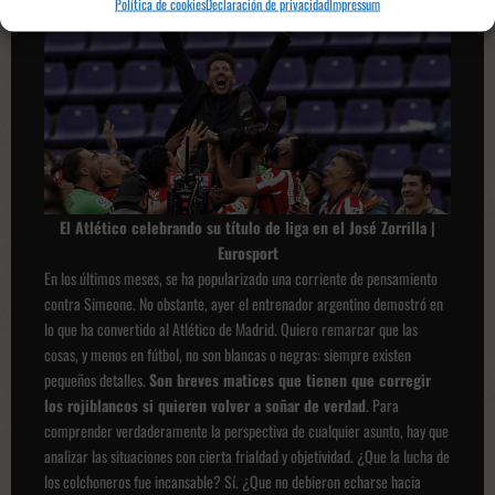
Política de cookies
Declaración de privacidad
Impressum
El Atlético celebrando su título de liga en el José Zorrilla |
Eurosport
En los últimos meses, se ha popularizado una corriente de pensamiento
contra Simeone. No obstante, ayer el entrenador argentino demostró en
lo que ha convertido al Atlético de Madrid. Quiero remarcar que las
cosas, y menos en fútbol, no son blancas o negras: siempre existen
pequeños detalles.
Son breves matices que tienen que corregir
los rojiblancos si quieren volver a soñar de verdad
. Para
comprender verdaderamente la perspectiva de cualquier asunto, hay que
analizar las situaciones con cierta frialdad y objetividad. ¿Que la lucha de
los colchoneros fue incansable? Sí. ¿Que no debieron echarse hacia