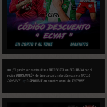
i
o
n
e
s
¡¡YA puedes ver nuestra última
ENTREVISTA en EXCLUSIVA
con el
recién
SUBCAMPEÓN de Europa
con la selección española
MIQUEL
GONZÁLEZ
!!
DISPONIBLE en nuestro canal de
YOUTUBE