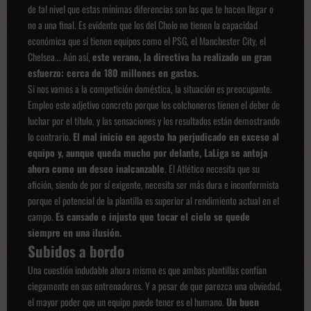
de tal nivel que estas mínimas diferencias son las que te hacen llegar o
no a una final. Es evidente que los del Cholo no tienen la capacidad
económica que sí tienen equipos como el PSG, el Manchester City, el
Chelsea... Aún así,
este verano, la directiva ha realizado un gran
esfuerzo: cerca de 180 millones en gastos.
Si nos vamos a la competición doméstica, la situación es preocupante.
Empleo este adjetivo concreto porque los colchoneros tienen el deber de
luchar por el título, y las sensaciones y los resultados están demostrando
lo contrario.
El mal inicio
en agosto ha perjudicado en exceso al
equipo y, aunque queda mucho por delante, LaLiga se antoja
ahora como un deseo inalcanzable
. El Atlético necesita que su
afición, siendo de por sí exigente, necesita ser más dura e inconformista
porque el potencial de la plantilla es superior al rendimiento actual en el
campo.
E
s cansado e injusto que tocar el cielo se quede
siempre en una ilusión.
Subidos a bordo
Una cuestión indudable ahora mismo es que ambas plantillas confían
ciegamente en sus entrenadores. Y a pesar de que parezca una obviedad,
el mayor poder que un equipo puede tener es el humano.
Un buen