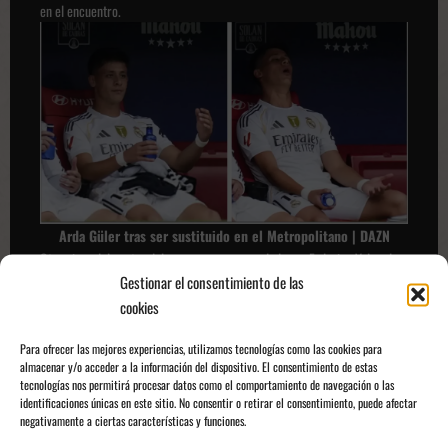
en el encuentro.
Arda Güler tras ser sustituido en el Metropolitano | DAZN
Otra pieza del centro del campo que genera dudas es Federico Valverde.
Gestionar el consentimiento de las
El uruguayo ha sido clave en los últimos años jugando en varias
posiciones. Ha tenido un arranque de temporada menos vistoso que el
cookies
anterior, seguramente se deba a que el Madrid, al menos hasta el derbi,
Para ofrecer las mejores experiencias, utilizamos tecnologías como las cookies para
estaba dominando más que la pasada campaña. Su partido en el derbi
almacenar y/o acceder a la información del dispositivo. El consentimiento de estas
queda reflejado en la jugada en la que entrega mal el balón a Tchouameni
tecnologías nos permitirá procesar datos como el comportamiento de navegación o las
y acaba en gol de Griezmann.
identificaciones únicas en este sitio. No consentir o retirar el consentimiento, puede afectar
negativamente a ciertas características y funciones.
En los próximos partidos, a pesar de que Xabi Alonso parecía estar