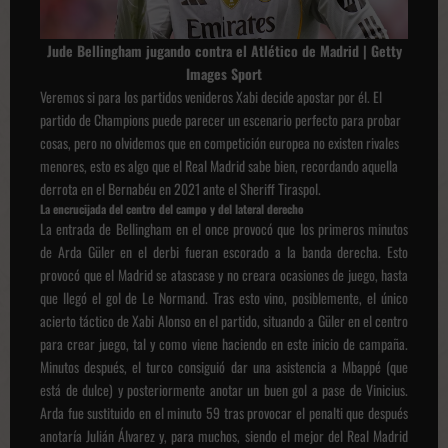
Jude Bellingham jugando contra el Atlético de Madrid | Getty
Images Sport
Veremos si para los partidos venideros Xabi decide apostar por él. El
partido de Champions puede parecer un escenario perfecto para probar
cosas, pero no olvidemos que en competición europea no existen rivales
menores, esto es algo que el Real Madrid sabe bien, recordando aquella
derrota en el Bernabéu en 2021 ante el Sheriff Tiraspol.
La encrucijada del centro del campo y del lateral derecho
La entrada de Bellingham en el once provocó que los primeros minutos
de Arda Güler en el derbi fueran escorado a la banda derecha. Esto
provocó que el Madrid se atascase y no creara ocasiones de juego, hasta
que llegó el gol de Le Normand. Tras esto vino, posiblemente, el único
acierto táctico de Xabi Alonso en el partido, situando a Güler en el centro
para crear juego, tal y como viene haciendo en este inicio de campaña.
Minutos después, el turco consiguió dar una asistencia a Mbappé (que
está de dulce) y posteriormente anotar un buen gol a pase de Vinicius.
Arda fue sustituido en el minuto 59 tras provocar el penalti que después
anotaría Julián Álvarez y, para muchos, siendo el mejor del Real Madrid