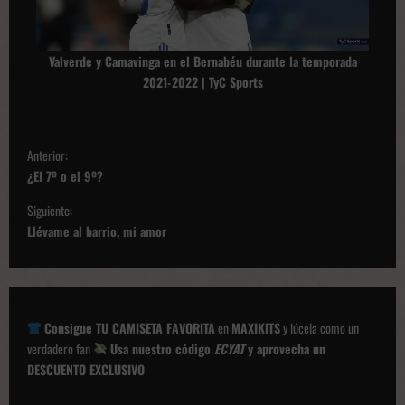
Valverde y Camavinga en el Bernabéu durante la temporada
2021-2022 | TyC Sports
N
Anterior:
a
¿El 7º o el 9º?
v
Siguiente:
e
Llévame al barrio, mi amor
g
a
c
Consigue TU CAMISETA FAVORITA
en
MAXIKITS
y lúcela como un
i
verdadero fan
Usa nuestro código
ECYAT
y aprovecha un
ó
DESCUENTO EXCLUSIVO
n