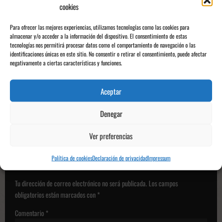
clasificación, y cierra el domingo 28 de junio con la carrera principal, que se
cookies
podrá seguir en España a través de DAZN F1.
Para ofrecer las mejores experiencias, utilizamos tecnologías como las cookies para
almacenar y/o acceder a la información del dispositivo. El consentimiento de estas
N
tecnologías nos permitirá procesar datos como el comportamiento de navegación o las
Anterior:
identificaciones únicas en este sitio. No consentir o retirar el consentimiento, puede afectar
a
Revolución en la UB Conquense: un proyecto para buscar el
negativamente a ciertas características y funciones.
v
ascenso
e
Siguiente:
Aceptar
g
Previa GP de Gran Bretaña 2026 Hamilton manda en Silverstone y
Ferrari llega con mejoras para pelear con Mercedes
Denegar
a
c
Ver preferencias
i
Deja una respuesta
Política de cookies
Declaración de privacidad
Impressum
ó
n
Tu dirección de correo electrónico no será publicada.
Los campos
d
obligatorios están marcados con
*
e
Comentario
*