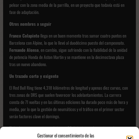
pelear con la zona media de la parrilla, en un proyecto que todavía está en
fase de adaptación.
Otros nombres a seguir
Franco Colapinto
llega en un buen momento tras sumar cuatro puntos en
Barcelona con Alpine, lo que lo llevó al duodécimo puesto del campeonato.
Fernando Alonso
, en cambio, sigue sufriendo con la fiabilidad de la unidad
de potencia Honda de Aston Martin y se mantiene en la decimoctava plaza
tras un nuevo abandono.
Un trazado corto y exigente
El Red Bull Ring tiene 4,318 kilómetros de longitud y apenas diez curvas, con
tres zonas de DRS que suelen favorecer los adelantamientos. La carrera
consta de 71 vueltas y en las últimas ediciones ha durado poco más de hora y
media, por lo que la gestión de neumáticos y el tráfico en el primer sector
serán factores clave el domingo.
El fin de semana comienza el viernes 26 de junio con dos sesiones de
Gestionar el consentimiento de las
entrenamientos libres, continúa el sábado con la tercera tanda de libres y la