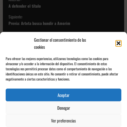
a
A defender el título
v
Siguiente:
e
Previa: Arteta busca hundir a Amorim
g
a
Gestionar el consentimiento de las
cookies
c
Deja una respuesta
i
Para ofrecer las mejores experiencias, utilizamos tecnologías como las cookies para
Tu dirección de correo electrónico no será publicada.
Los campos
almacenar y/o acceder a la información del dispositivo. El consentimiento de estas
ó
tecnologías nos permitirá procesar datos como el comportamiento de navegación o las
obligatorios están marcados con
*
n
identificaciones únicas en este sitio. No consentir o retirar el consentimiento, puede afectar
negativamente a ciertas características y funciones.
Comentario
*
d
e
Aceptar
p
Denegar
u
b
Ver preferencias