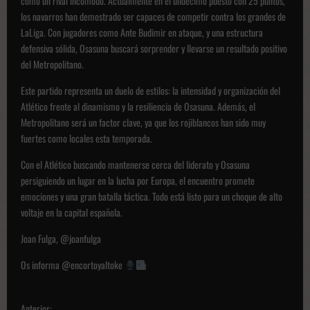
como un rival incómodo. Actualmente en el undécimo puesto con 25 puntos,
los navarros han demostrado ser capaces de competir contra los grandes de
LaLiga. Con jugadores como Ante Budimir en ataque, y una estructura
defensiva sólida, Osasuna buscará sorprender y llevarse un resultado positivo
del Metropolitano.
Este partido representa un duelo de estilos: la intensidad y organización del
Atlético frente al dinamismo y la resiliencia de Osasuna. Además, el
Metropolitano será un factor clave, ya que los rojiblancos han sido muy
fuertes como locales esta temporada.
Con el Atlético buscando mantenerse cerca del liderato y Osasuna
persiguiendo un lugar en la lucha por Europa, el encuentro promete
emociones y una gran batalla táctica. Todo está listo para un choque de alto
voltaje en la capital española.
Joan Fulga, @joanfulga
Os informa @encortoyaltoke
N
Anterior: