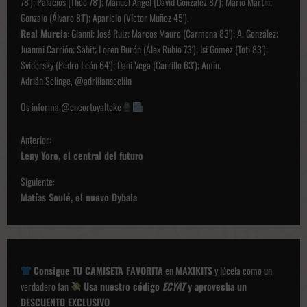
78'); Palacios (Theo 78'); Manuel Ángel (David González 87'); Mario Martín;
Gonzalo (Álvaro 81'); Aparicio (Víctor Muñoz 45').
Real Murcia
: Gianni; José Ruiz; Marcos Mauro (Carmona 83'); A. González;
Juanmi Carrión; Sabit; Loren Burón (Álex Rubio 73'); Isi Gómez (Toti 83');
Svidersky (Pedro León 64'); Dani Vega (Carrillo 63'); Amin.
Adrián Selinge, @adriiianseeliin
Os informa @encortoyaltoke
N
Anterior:
a
Leny Yoro, el central del futuro
v
Siguiente:
e
Matías Soulé, el nuevo Dybala
g
a
c
Consigue TU CAMISETA FAVORITA
en
MAXIKITS
y lúcela como un
i
verdadero fan
Usa nuestro código
ECYAT
y aprovecha un
ó
DESCUENTO EXCLUSIVO