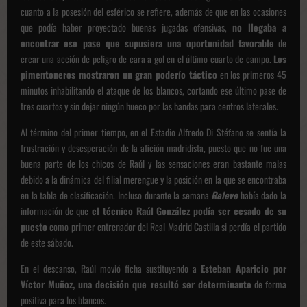
cuanto a la posesión del esférico se refiere, además de que en las ocasiones
que podía haber proyectado buenas jugadas ofensivas,
no llegaba a
encontrar ese pase que supusiera una oportunidad favorable
de
crear una acción de peligro de cara a gol en el último cuarto de campo.
Los
pimentoneros mostraron un gran poderío táctico
en los primeros 45
minutos inhabilitando el ataque de los blancos, cortando ese último pase de
tres cuartos y sin dejar ningún hueco por las bandas para centros laterales.
Al término del primer tiempo, en el Estadio Alfredo Di Stéfano se sentía la
frustración y desesperación de la afición madridista, puesto que no fue una
buena parte de los chicos de Raúl y las sensaciones eran bastante malas
debido a la dinámica del filial merengue y la posición en la que se encontraba
en la tabla de clasificación. Incluso durante la semana
Relevo
había dado la
información de que
el técnico Raúl González podía ser cesado de su
puesto
como primer entrenador del Real Madrid Castilla si perdía el partido
de este sábado.
En el descanso, Raúl movió ficha sustituyendo a
Esteban Aparicio por
Víctor Muñoz, una decisión que resultó ser determinante
de forma
positiva para los blancos.