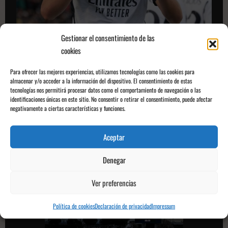
Gestionar el consentimiento de las
cookies
Para ofrecer las mejores experiencias, utilizamos tecnologías como las cookies para
almacenar y/o acceder a la información del dispositivo. El consentimiento de estas
tecnologías nos permitirá procesar datos como el comportamiento de navegación o las
identificaciones únicas en este sitio. No consentir o retirar el consentimiento, puede afectar
Nico Paz celebrando un gol | Fuente: @nicopaz1o
negativamente a ciertas características y funciones.
En el minuto 68, Víctor Muñoz pondría el tercer gol en el marcador dando así
Aceptar
la tranquilidad necesaria que solicitaban los aficionados merengues. El
extremo barcelonés cogió el esférico que le habían enviado a la espalda de la
Denegar
defensa murciana, y después de un cuerpeo con el central visitante, él mismo
se fabricó la acción que acabó por finalizar batiendo a
Gianni
por abajo.
Ver preferencias
Política de cookies
Declaración de privacidad
Impressum