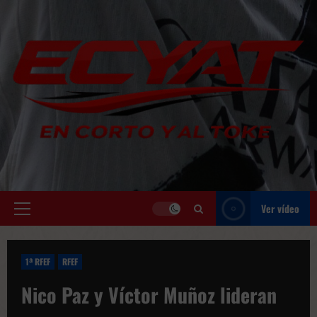
Saltar
al
contenido
Ver vídeo
Menú
principal
1ª RFEF
RFEF
Nico Paz y Víctor Muñoz lideran