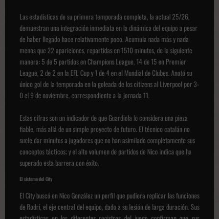
Las estadísticas de su primera temporada completa, la actual 25/26,
demuestran una integración inmediata en la dinámica del equipo a pesar
de haber llegado hace relativamente poco. Acumula nada más y nada
menos que 22 apariciones, repartidas en 1510 minutos, de la siguiente
manera: 5 de 5 partidos en Champions League, 14 de 15 en Premier
League, 2 de 2 en la EFL Cup y 1 de 4 en el Mundial de Clubes. Anotó su
único gol de la temporada en la goleada de los citizens al Liverpool por 3-
0 el 9 de noviembre, correspondiente a la jornada 11.
Estas cifras son un indicador de que Guardiola lo considera una pieza
fiable, más allá de un simple proyecto de futuro. El técnico catalán no
suele dar minutos a jugadores que no han asimilado completamente sus
conceptos tácticos; y el alto volumen de partidos de Nico indica que ha
superado esta barrera con éxito.
El sistema del City
El City buscó en Nico González un perfil que pudiera replicar las funciones
de Rodri, el eje central del equipo, dado a su lesión de larga duración. Sus
estadísticas en los diferentes registros del juego confirman que sus