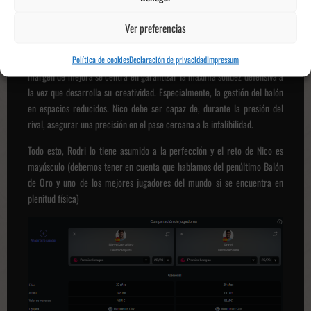
Su evolución pasa por perfeccionar la disciplina posicional y reducir el
Ver preferencias
carácter ofensivo heredado de La Masia. En el City, y prácticamente en
cualquier equipo del mundo, el pivote actúa como la red de seguridad del
equipo. Si bien sus primeras actuaciones han demostrado fiabilidad, su
Política de cookies
Declaración de privacidad
Impressum
margen de mejora se centra en garantizar la máxima solidez defensiva a
la vez que desarrolla su creatividad. Especialmente, la gestión del balón
en espacios reducidos. Nico debe ser capaz de, durante la presión del
rival, asegurar una precisión en el pase cercana a la infalibilidad.
Todo esto, Rodri lo tiene asumido a la perfección y el reto de Nico es
mayúsculo (debemos tener en cuenta que hablamos del penúltimo Balón
de Oro y uno de los mejores jugadores del mundo si se encuentra en
plenitud física)