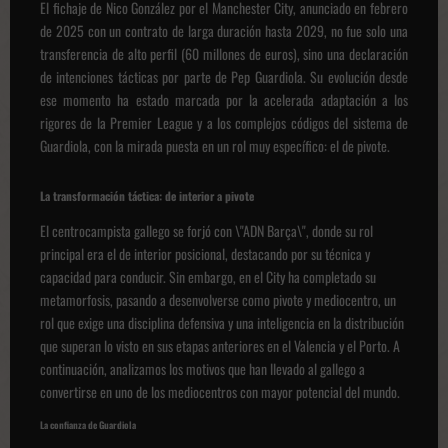
El fichaje de Nico González por el Manchester City, anunciado en febrero
de 2025 con un contrato de larga duración hasta 2029, no fue solo una
transferencia de alto perfil (60 millones de euros), sino una declaración
de intenciones tácticas por parte de Pep Guardiola. Su evolución desde
ese momento ha estado marcada por la acelerada adaptación a los
rigores de la Premier League y a los complejos códigos del sistema de
Guardiola, con la mirada puesta en un rol muy específico: el de pivote.
La transformación táctica: de interior a pivote
El centrocampista gallego se forjó con \"ADN Barça\", donde su rol
principal era el de interior posicional, destacando por su técnica y
capacidad para conducir. Sin embargo, en el City ha completado su
metamorfosis, pasando a desenvolverse como pivote y mediocentro, un
rol que exige una disciplina defensiva y una inteligencia en la distribución
que superan lo visto en sus etapas anteriores en el Valencia y el Porto. A
continuación, analizamos los motivos que han llevado al gallego a
convertirse en uno de los mediocentros con mayor potencial del mundo.
La confianza de Guardiola