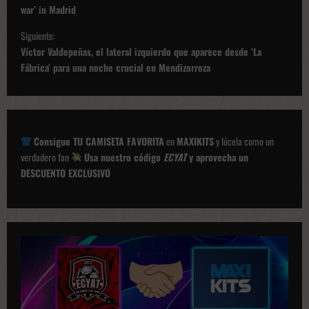
v
war’ in Madrid
e
Siguiente:
g
Víctor Valdepeñas, el lateral izquierdo que aparece desde ‘La
Fábrica’ para una noche crucial en Mendizorroza
a
c
i
ó
Consigue TU CAMISETA FAVORITA
en
MAXIKITS
y lúcela como un
verdadero fan
Usa nuestro código
ECYAT
y aprovecha un
n
DESCUENTO EXCLUSIVO
d
e
p
u
b
l