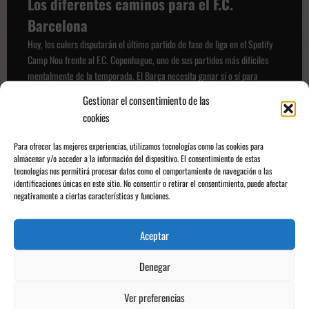
Los diferentes caminos para el F.C.
Barcelona
Hoy, los culers disputarán el último partido de fase de liga en el Spotify
Camp Nou frente al F.C. Copenhague, uno de sus partidos más difíciles
mentalmente de la temporada. El Barça necesita ganar sí o sí para
intentar meterse en el top 8.
Gestionar el consentimiento de las
cookies
Para ofrecer las mejores experiencias, utilizamos tecnologías como las cookies para
almacenar y/o acceder a la información del dispositivo. El consentimiento de estas
tecnologías nos permitirá procesar datos como el comportamiento de navegación o las
identificaciones únicas en este sitio. No consentir o retirar el consentimiento, puede afectar
negativamente a ciertas características y funciones.
Aceptar
Denegar
Fermín celebrando con Flick un gol vs Slavia Praga | X: FCBarcelona
Ver preferencias