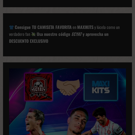
g
a
c
Consigue TU CAMISETA FAVORITA
en
MAXIKITS
y lúcela como un
i
verdadero fan
Usa nuestro código
ECYAT
y aprovecha un
ó
DESCUENTO EXCLUSIVO
n
d
e
p
u
b
l
i
c
a