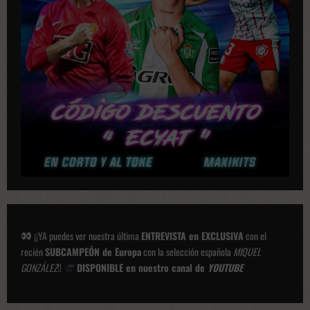
c
i
o
n
e
s
¡¡YA puedes ver nuestra última
ENTREVISTA en EXCLUSIVA
con el
recién
SUBCAMPEÓN de Europa
con la selección española
MIQUEL
GONZÁLEZ
!!
DISPONIBLE en nuestro canal de
YOUTUBE