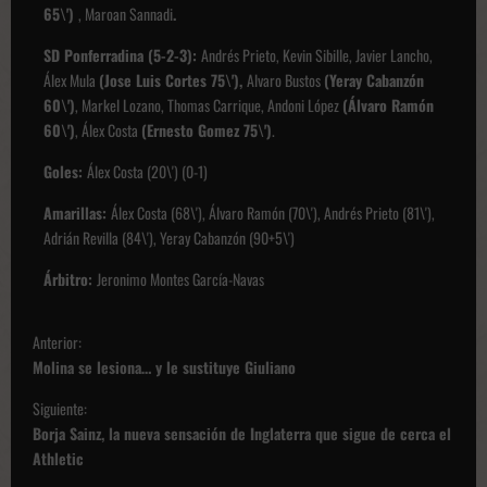
65\')
, Maroan Sannadi
.
SD Ponferradina (5-2-3):
Andrés Prieto, Kevin Sibille, Javier Lancho,
Álex Mula
(Jose Luis Cortes
75\'),
Alvaro Bustos
(Yeray Cabanzón
60\')
, Markel Lozano, Thomas Carrique, Andoni López
(Álvaro Ramón
60\')
, Álex Costa
(Ernesto Gomez 75\')
.
Goles:
Álex Costa (20\') (0-1)
Amarillas:
Álex Costa (68\'), Álvaro Ramón (70\'), Andrés Prieto (81\'),
Adrián Revilla (84\'), Yeray Cabanzón (90+5\')
Árbitro:
Jeronimo Montes García-Navas
N
Anterior:
a
Molina se lesiona… y le sustituye Giuliano
v
Siguiente:
e
Borja Sainz, la nueva sensación de Inglaterra que sigue de cerca el
g
Athletic