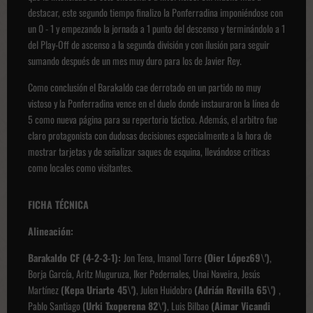
destacar, este segundo tiempo finalizo la Ponferradina imponiéndose con
un 0 - 1 y empezando la jornada a 1 punto del descenso y terminándolo a 1
del Play-Off de ascenso a la segunda división y con ilusión para seguir
sumando después de un mes muy duro para los de Javier Rey.
Como conclusión el Barakaldo cae derrotado en un partido no muy
vistoso y la Ponferradina vence en el duelo donde instauraron la línea de
5 como nueva página para su repertorio táctico. Además, el arbitro fue
claro protagonista con dudosas decisiones especialmente a la hora de
mostrar tarjetas y de señalizar saques de esquina, llevándose criticas
como locales como visitantes.
FICHA TÉCNICA
Alineación:
Barakaldo CF (4-2-3-1):
Jon Tena, Imanol Torre
(Oier López69\')
,
Borja García, Aritz Muguruza, Iker Pedernales, Unai Naveira, Jesús
Martínez
(Kepa Uriarte 45\')
, Julen Huidobro
(Adrián Revilla 65\')
,
Pablo Santiago
(Urki Txoperena 82\')
, Luis Bilbao
(Aimar Vicandi