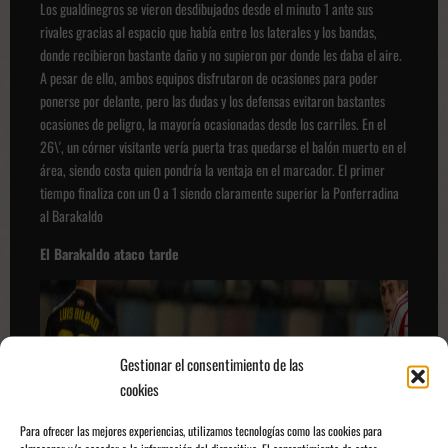
Los gualdinegros se vieron desdibujados desde el minuto 1 ante sus
rivales gracias al espacio que había entre los laterales y los bandas,
donde recibieron bastante daño y no supieron por donde les daba el aire.
A pesar de ello, ambos equipos disfrutaron de ocasiones para poder
ponerse por delante, pero las dudas y los defensas evitaron bastantes
ocasiones de peligro, la mayoría ocasionadas desde los carriles. En el
26\', un córner visitante vería puerta tras quedarse el balón muerto en el
área, siendo costa quien pondría la ventaja en el marcador. El primer
tiempo finaliza con un 0 a 1 siendo claramente superior la Ponferradina
al Barakaldo
El Barakaldo ataco tarde
Gestionar el consentimiento de las
cookies
Para ofrecer las mejores experiencias, utilizamos tecnologías como las cookies para