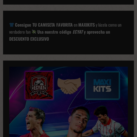
a
c
i
Consigue TU CAMISETA FAVORITA
en
MAXIKITS
y lúcela como un
ó
verdadero fan
Usa nuestro código
ECYAT
y aprovecha un
DESCUENTO EXCLUSIVO
n
d
e
p
u
b
l
i
c
a
c