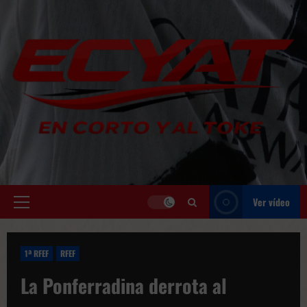
Saltar
al
contenido
Ver vídeo
Menú
principal
1ª RFEF
RFEF
La Ponferradina derrota al