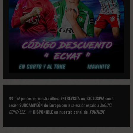
i
o
n
e
s
¡¡YA puedes ver nuestra última
ENTREVISTA en EXCLUSIVA
con el
recién
SUBCAMPEÓN de Europa
con la selección española
MIQUEL
GONZÁLEZ
!!
DISPONIBLE en nuestro canal de
YOUTUBE