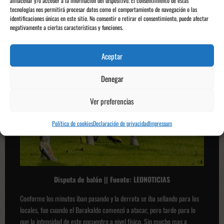
almacenar y/o acceder a la información del dispositivo. El consentimiento de estas
tecnologías nos permitirá procesar datos como el comportamiento de navegación o las
identificaciones únicas en este sitio. No consentir o retirar el consentimiento, puede afectar
negativamente a ciertas características y funciones.
Aceptar
Denegar
Ver preferencias
Política de cookies
Declaración de privacidad
Impressum
Disputa de balón || Fuente: LEONOTICIAS
Conforme los minutos iban pasando y la derrota se iba sellando para los
locales, fue cuando el Barakaldo comenzó a atacar, pero tarde para lo
que la intensidad de este encuentro a nivel físico. Sin mucho mas a