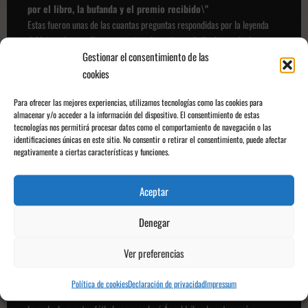
por el libro, la bufanda y el premio recibido\"
Estas fueron unas de las cuantas preguntas respondidas por la leyenda
del Inter y hoy en día comentarista deportivo en Italia. La rueda de prensa
Gestionar el consentimiento de las
está disponible para verla en el canal Youtube del Athletic Club.
cookies
Para ofrecer las mejores experiencias, utilizamos tecnologías como las cookies para
almacenar y/o acceder a la información del dispositivo. El consentimiento de estas
tecnologías nos permitirá procesar datos como el comportamiento de navegación o las
identificaciones únicas en este sitio. No consentir o retirar el consentimiento, puede afectar
negativamente a ciertas características y funciones.
Aceptar
Denegar
Ver preferencias
Bergomi en la rueda de prensa hoy en San Mamés | Fuente:
@maassillii
Política de cookies
Declaración de privacidad
Impressum
Esta noche justo antes del pitido inicial del Athletic - Real Madrid, otra