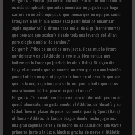
Bergomi: \"Pienso que hoy en día con esto del fútbol moderno
es más complicado que antes encontrar un jugador que haga
carrera en un sólo equipo, si que pienso que en equipos como
Inter,Juve o Milán aún existe esta posibilidad de encontrar
algún jugador así. El último caso fué el de Gigi (Donnarumma)
que pensaba que acabaría siendo toda una leyenda del Milan
pero elegió cambiar de camino\"
Bergomi: \"Nico es un chico muy joven, tiene mucho futuro
por delante y en el Athletic le veo muy bien aunque nos
bailase en la Eurocopa (partido frente a Italia). Si algún día
llega el momento que se marche no creo que sea una traición
para el club sino que el jugador lo haría en el caso de que vea
que es la mejor opción para su futuro pero admito que no es
una situación fácil ni para él ni para el club.\"
Bergomi: \"En cuanto me llamaron para recibir este premio me
quedé alucinado, me gusta mucho el Athletic, su filosofía y su
fútbol. Tuve el placer de poder comentar para Sy Sport (Italia)
el Roma - Athletic de Europa League donde hecho jugasteis
una gran segunda parte y de hecho no es casualidad que vayáis
primeros junto a la Lazio. Muchas gracias de nuevo al Athletic