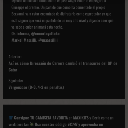
leyenda de nuestro fútbol como es José Ángel Iribar le entregará a
Giuseppe el premio. Un partido que como ha comentado el propio
Bergomi, va a estar encantado de disfrutarlo como espectador ya que
está seguro que será un partido de un muy alto nivel y dejando caer que
ya sabe a quien animará esta noche.
Os informa, @encortoyaltoke
Markel Massilli, @maassillii
N
Anterior:
a
Así es cómo Dirección de Carrera cambió el transcurso del GP de
v
Catar
e
Siguiente:
g
Vergonzoso (0-0, 4-3 en penaltis)
a
c
i
Consigue TU CAMISETA FAVORITA
en
MAXIKITS
y lúcela como un
ó
verdadero fan
Usa nuestro código
ECYAT
y aprovecha un