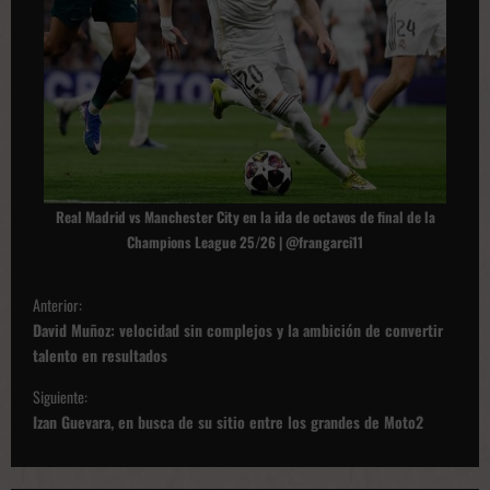
Real Madrid vs Manchester City en la ida de octavos de final de la
Champions League 25/26 | @frangarci11
N
Anterior:
a
David Muñoz: velocidad sin complejos y la ambición de convertir
v
talento en resultados
e
Siguiente:
g
Izan Guevara, en busca de su sitio entre los grandes de Moto2
a