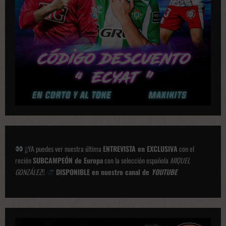
o
n
e
s
¡¡YA puedes ver nuestra última
ENTREVISTA en EXCLUSIVA
con el
recién
SUBCAMPEÓN de Europa
con la selección española
MIQUEL
GONZÁLEZ
!!
DISPONIBLE en nuestro canal de
YOUTUBE