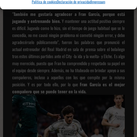
Política de cookies
Declaración de privacidad
Impressum
su profesionalismo
"
También me gustaría agradecer a Fran García, porque está
jugando y entrenando bien.
Y mantener una actitud positiva siempre
es difícil. Jugando como lo hizo, sin el tiempo de juego habitual que se le
concedía, no me causó ningún problema ni cometió ningún error, y debo
agradecérselo públicamente", fueron las palabras que pronunció el
actual entrenador del Real Madrid en sala de prensa sobre el bolañego
tras estos últimos partidos ante el City -la ida y la vuelta- y Elche. Es algo
muy merecido, puesto que Fran ha comprendido y respetado su papel en
el equipo desde siempre. Además, no ha titubeado en brindar apoyo a sus
compañeros, incluso a aquellos con los que compite por la misma
posición. Y es por todo ello, por lo que
Fran García es el mejor
compañero que se puede tener en la vida.