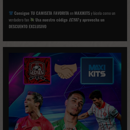
c
i
Consigue TU CAMISETA FAVORITA
en
MAXIKITS
y lúcela como un
ó
verdadero fan
Usa nuestro código
ECYAT
y aprovecha un
DESCUENTO EXCLUSIVO
n
d
e
p
u
b
l
i
c
a
c
i