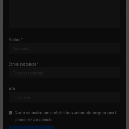
b
l
i
c
a
Nombre
*
c
i
o
Correo electrónico
*
n
e
Web
s
Guarda mi nombre, correo electrónico y web en este navegador para la
próxima vez que comente.