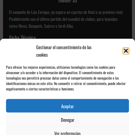
Fuente: AS
El conjunto de Luis Enrique, ya espera en cuartos de final a su próximo rival.
Posiblemente sea el último partido del mundial de clubes, para leyendas
como Messi, Busquets, Suárez o Jordi Alba.
Ficha Técnica
Gestionar el consentimiento de las
PSG (4-3-3)
: Gianluigi Donnarumma (POR); Nuno Mendes (Lucas
cookies
Hernández), Willian Pacho, Marquinhos (C)(Lucas Beraldo), Achraf Hakimi
(Kang-in Lee); Fabián Ruiz (Warren Zaïre-Emery), Vitinha, João Neves
Para ofrecer las mejores experiencias, utilizamos tecnologías como las cookies para
(Ousmane Dembélé); Khvicha Kvaratskhelia, Bradley Barcola, Désiré Doué.
almacenar y/o acceder a la información del dispositivo. El consentimiento de estas
tecnologías nos permitirá procesar datos como el comportamiento de navegación o las
Entrenador
: Luis Enrique (España)
identificaciones únicas en este sitio. No consentir o retirar el consentimiento, puede afectar
negativamente a ciertas características y funciones.
Inter Miami (4-4-2)
: Óscar Ustari (POR); Jordi Alba, Noah Allen (Tomás
Avilés), Maximiliano Falcón, Marcelo Weigandt; Telasco Segovia (Benjamin
Aceptar
Cremaschi), Sergio Busquets, Federico Redondo, Tadeo Allende; Luis Suárez,
Lionel Messi (C).
Denegar
Entrenador
: Javier Mascherano (Argentina)
Ver preferencias