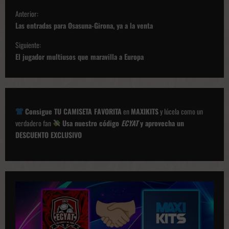
N
Anterior:
a
Las entradas para Osasuna-Girona, ya a la venta
v
Siguiente:
e
El jugador multiusos que maravilla a Europa
g
a
c
Consigue TU CAMISETA FAVORITA
en
MAXIKITS
y lúcela como un
i
verdadero fan
Usa nuestro código
ECYAT
y aprovecha un
ó
DESCUENTO EXCLUSIVO
n
d
e
p
u