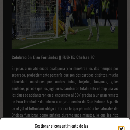
Celebración Enzo Fernández || FUENTE: Chelsea FC
Si pillas a un aficionado cualquiera y le muestras los dos tiempos por
separado, probablemente pensaría que son dos partidos distintos, mucha
intensidad, ocasiones por ambos lados, tarjetas, tanganas, goles
anulados, parece que los jugadores cambiaron totalmente el chip una vez
los blues se adelantaron en el encuentro al 50\' gracias a un gran remate
de Enzo Fernández de cabeza a un gran centro de Cole Palmer. A partir
de el gol el Tottenham obligo a abrirse lo que permitió a los laterales del
Chelsea funcionar como puñales durante unos minutos, lo que les hizo
poder generar un par de ocasiones extras, entre ellas un gol anulado a
Gestionar el consentimiento de las
Caicedo, pero a partir de ese momento, y gracias a ciertos cambios del