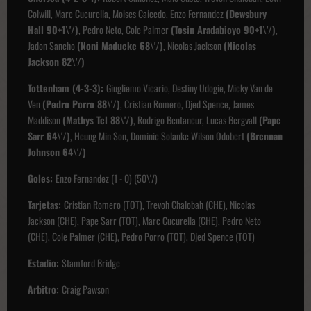
Colwill, Marc Cucurella, Moises Caicedo, Enzo Fernandez
(Dewsbury
Hall 90+1\'/)
, Pedro Neto, Cole Palmer
(Tosin Aradabioyo 90+1\'/)
,
Jadon Sancho
(Noni Madueke 68\'/)
, Nicolas Jackson
(Nicolas
Jackson 82\'/)
Tottenham (4-3-3):
Giugliemo Vicario, Destiny Udogie, Micky Van de
Ven
(Pedro Porro 88\'/)
, Cristian Romero, Djed Spence, James
Maddison
(Mathys Tel 88\'/)
, Rodrigo Bentancur, Lucas Bergvall
(Pape
Sarr 64\'/)
, Heung Min Son, Dominic Solanke Wilson Odobert
(Brennan
Johnson 64\'/)
Goles:
Enzo Fernandez (1 - 0) (50\'/)
Tarjetas:
Cristian Romero (TOT), Trevoh Chalobah (CHE), Nicolas
Jackson (CHE), Pape Sarr (TOT), Marc Cucurella (CHE), Pedro Neto
(CHE), Cole Palmer (CHE), Pedro Porro (TOT), Djed Spence (TOT)
Estadio:
Stamford Bridge
Arbitro:
Craig Pawson