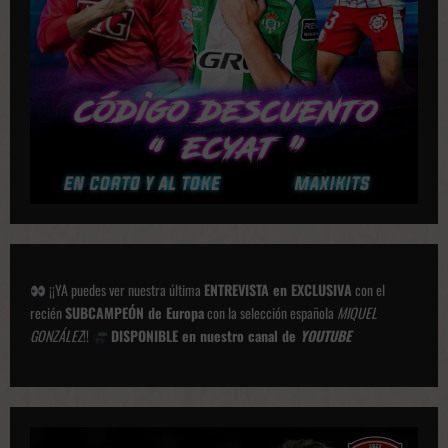
o
n
e
s
¡¡YA puedes ver nuestra última
ENTREVISTA en EXCLUSIVA
con el
recién
SUBCAMPEÓN de Europa
con la selección española
MIQUEL
GONZÁLEZ
!!
DISPONIBLE en nuestro canal de
YOUTUBE