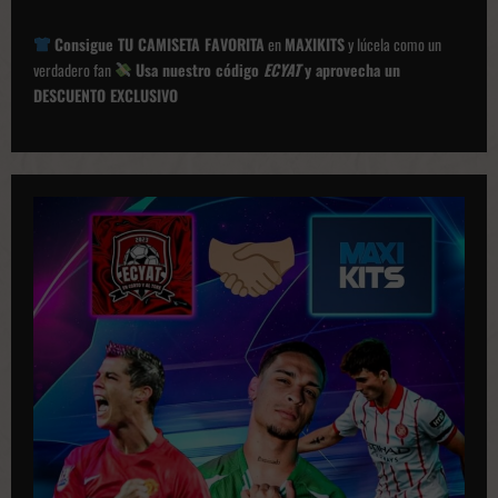
i
Consigue TU CAMISETA FAVORITA
en
MAXIKITS
y lúcela como un
ó
verdadero fan
Usa nuestro código
ECYAT
y aprovecha un
DESCUENTO EXCLUSIVO
n
d
e
p
u
b
l
i
c
a
c
i