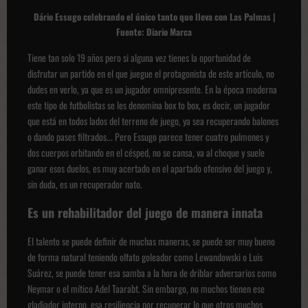
Dário Essugo celebrando el único tanto que lleva con Las Palmas |
Fuente: Diario Marca
Tiene tan solo 19 años pero si alguna vez tienes la oportunidad de
disfrutar un partido en el que juegue el protagonista de este artículo, no
dudes en verlo, ya que es un jugador omnipresente. En la época moderna
este tipo de futbolistas se les denomina box to box, es decir, un jugador
que está en todos lados del terreno de juego, ya sea recuperando balones
o dando pases filtrados... Pero Essugo parece tener cuatro pulmones y
dos cuerpos orbitando en el césped, no se cansa, va al choque y suele
ganar esos duelos, es muy acertado en el apartado ofensivo del juego y,
sin duda, es un recuperador nato.
Es un rehabilitador del juego de manera innata
El talento se puede definir de muchas maneras, se puede ser muy bueno
de forma natural teniendo olfato goleador como Lewandowski o Luis
Suárez, se puede tener esa samba a la hora de driblar adversarios como
Neymar o el mítico Adel Taarabt. Sin embargo, no muchos tienen ese
gladiador interno, esa resiliencia por recuperar lo que otros muchos