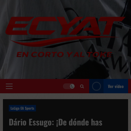
Saltar
al
contenido
Ver vídeo
Menú
principal
LaLiga EA Sports
Dário Essugo: ¡De dónde has