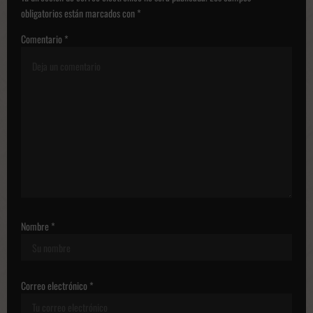
n
obligatorios están marcados con
*
d
Comentario
*
e
p
u
b
l
i
c
a
c
Nombre
*
i
o
Correo electrónico
*
n
e