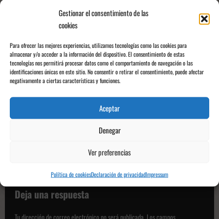
Gestionar el consentimiento de las
cookies
Lewis Hamilton, Kimi Antonelli, and Max Verstappen celebrate following the
Formula 1 Lenovo Grand Prix du Canada at the Circuit Gilles Villeneuve in
Para ofrecer las mejores experiencias, utilizamos tecnologías como las cookies para
Montreal, Quebec, Canada, on May 24, 2026. (Photo by Reginald
almacenar y/o acceder a la información del dispositivo. El consentimiento de estas
tecnologías nos permitirá procesar datos como el comportamiento de navegación o las
Mathalone/NurPhoto via Getty Images)
identificaciones únicas en este sitio. No consentir o retirar el consentimiento, puede afectar
negativamente a ciertas características y funciones.
N
Anterior:
a
El CD Eldense vuelve a la gloria: el cuadro azulgrana se impone al
Aceptar
v
Atl. Madrileño tirando de corazón
Denegar
e
Siguiente:
g
David Almansa apunta alto en una temporada de consolidación
Ver preferencias
a
Política de cookies
Declaración de privacidad
Impressum
c
Deja una respuesta
i
ó
Tu dirección de correo electrónico no será publicada.
Los campos