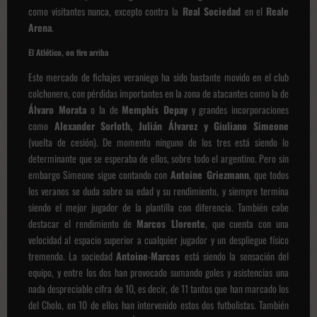
como visitantes nunca, excepto contra la
Real Sociedad
en el
Reale
Arena
.
El Atlético, on fire arriba
Este mercado de fichajes veraniego ha sido bastante movido en el club
colchonero, con pérdidas importantes en la zona de atacantes como la de
Álvaro Morata
o la de
Memphis Depay
y grandes incorporaciones
como
Alexander Sorloth, Julián Álvarez y Giuliano Simeone
(vuelta de cesión). De momento ninguno de los tres está siendo lo
determinante que se esperaba de ellos, sobre todo el argentino. Pero sin
embargo Simeone sigue contando con
Antoine Griezmann
, que todos
los veranos se duda sobre su edad y su rendimiento, y siempre termina
siendo el mejor jugador de la plantilla con diferencia. También cabe
destacar el rendimiento de
Marcos Llorente
, que cuenta con una
velocidad al espacio superior a cualquier jugador y un despliegue físico
tremendo. La sociedad
Antoine
-
Marcos
está siendo la sensación del
equipo, y entre los dos han provocado sumando goles y asistencias una
nada despreciable cifra de 10, es decir, de 11 tantos que han marcado los
del Cholo, en 10 de ellos han intervenido estos dos futbolistas. También