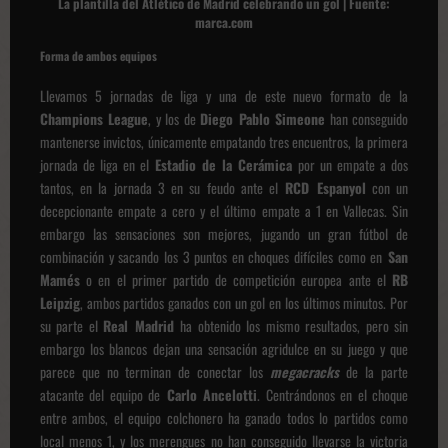
La plantilla del Atlético de Madrid celebrando un gol | Fuente:
marca.com
Forma de ambos equipos
Llevamos 5 jornadas de liga y una de este nuevo formato de la
Champions League
, y los de
Diego Pablo Simeone
han conseguido
mantenerse invictos, únicamente empatando tres encuentros, la primera
jornada de liga en el
Estadio de la Cerámica
por un empate a dos
tantos, en la jornada 3 en su feudo ante el
RCD Espanyol
con un
decepcionante empate a cero y el último empate a 1 en Vallecas. Sin
embargo las sensaciones son mejores, jugando un gran fútbol de
combinación y sacando los 3 puntos en choques difíciles como en
San
Mamés
o en el primer partido de competición europea ante el
RB
Leipzig
, ambos partidos ganados con un gol en los últimos minutos. Por
su parte el
Real Madrid
ha obtenido los mismo resultados, pero sin
embargo los blancos dejan una sensación agridulce en su juego y que
parece que no terminan de conectar los
megacracks
de la parte
atacante del equipo de
Carlo Ancelotti
. Centrándonos en el choque
entre ambos, el equipo colchonero ha ganado todos lo partidos como
local menos 1, y los merengues no han conseguido llevarse la victoria