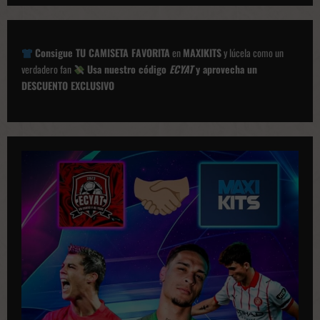
a
c
Consigue TU CAMISETA FAVORITA
en
MAXIKITS
y lúcela como un
i
verdadero fan
Usa nuestro código
ECYAT
y aprovecha un
ó
DESCUENTO EXCLUSIVO
n
d
e
p
u
b
l
i
c
a