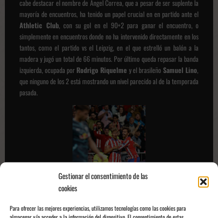
cabe destacar el nombre de Ángel Correa, que a pesar de ser suplente la
mayoría de encuentros, ha tenido un papel crucial en en partido ante el
Athletic Club
, con su gol en el 90+2 para ganar el encuentro, o
simplemente en encuentros donde no ha intervenido directamente en los
tantos, como el partido vs el Leipzig, en el que estrelló un balón a la
madera y jugó un total de 66 minutos. Por último queda repasar la banda
izquierda, ocupada por
Rodrigo Riquelme
y el brasileño
Samuel Lino
,
que ninguno de los 2 está mostrando un nivel parecido al de la temporada
pasada.
Gestionar el consentimiento de las
cookies
Para ofrecer las mejores experiencias, utilizamos tecnologías como las cookies para
Griezmann y Llorente celebrando un gol | Fuente:
almacenar y/o acceder a la información del dispositivo. El consentimiento de estas