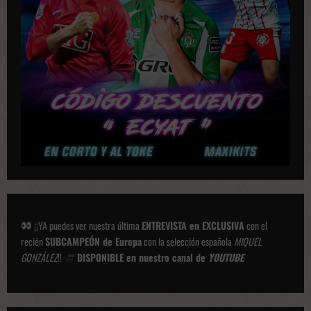
c
i
o
n
e
s
¡¡YA puedes ver nuestra última
ENTREVISTA en EXCLUSIVA
con el
recién
SUBCAMPEÓN de Europa
con la selección española
MIQUEL
GONZÁLEZ
!!
DISPONIBLE en nuestro canal de
YOUTUBE