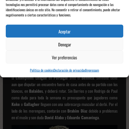
tecnologías nos permitirá procesar datos como el comportamiento de navegación o las
@atleticodemadrid vía instagram
identificaciones únicas en este sitio. No consentir o retirar el consentimiento, puede afectar
negativamente a ciertas características y funciones.
Pablo Barrios, la gran baja de Simeone
Aceptar
Los locales no cuentan con muchos lesionados relevantes en plantilla,
Denegar
excepto uno:
Pablo Barrios
. La zona del centro del campo es una de las
mejores secciones del equipo de Simeone conformada por:
Koke, De
Ver preferencias
Paul, Connor Gallagher, Marcos Llorente
y el anteriormente
mencionado
Pablo Barrios
. Debido a la sobrecarga de partidos de estas
Política de cookies
Declaración de privacidad
Impressum
semanas, con jornadas de liga intersemanales y el segundo de partido de
la
Champions League
en
Portugal
ante el
Benfica
. Simeone tiene
aun que disputar un encuentro fuera de casa antes de su partido con los
blancos, en
Balaídos
, y deberá rotar. Sin Barrios y con Rodrigo de Paul
como duda para toda la semana es preocupante que jugadores como
Koke
o
Gallagher
lleguen con una sobrecarga muscular al derbi. Por el
lado de los merengues, contarán con
Brahím Díaz
debido a problemas
en el muslo y son duda
David Alaba
y
Eduardo Camavinga
.