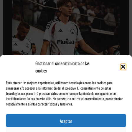
Gestionar el consentimiento de las
cookies
Para ofrecer las mejores experiencias, utilizamos tecnologías como las cookies para
Jan Ziolkowski saliendo al terreno de juego en un partido con el
almacenar y/o acceder a la información del dispositivo. El consentimiento de estas
Legia de Varsovia | Fabrizio Romano
tecnologías nos permitirá procesar datos como el comportamiento de navegación o las
La Roma planea pulir su juego bajo las órdenes de Gian Piero Gasperini,
identificaciones únicas en este sitio. No consentir o retirar el consentimiento, puede afectar
negativamente a ciertas características y funciones.
pero en la capital española no perderán de vista su evolución. Tanto
Konaté como Ziolkowski representan dos caminos distintos para reforzar
la zaga: uno inmediato y de peso, otro joven y de futuro.
Aceptar