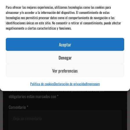
Os informa @encortoyaltoke
Para ofrecer las mejores experiencias, utilizamos tecnologías como las cookies para
almacenar y/o acceder a la información del dispositivo. El consentimiento de estas
tecnologías nos permitirá procesar datos como el comportamiento de navegación o las
N
identificaciones únicas en este sitio. No consentir o retirar el consentimiento, puede afectar
Anterior:
a
negativamente a ciertas características y funciones.
El rugido del león tumba al Málaga en La Rosaleda
v
Siguiente:
Aceptar
e
Ya a la venta las entradas para el Athletic Club-Girona
g
Denegar
a
Ver preferencias
c
Deja una respuesta
i
Política de cookies
Declaración de privacidad
Impressum
Tu dirección de correo electrónico no será publicada.
Los campos
ó
obligatorios están marcados con
*
n
Comentario
*
d
e
p