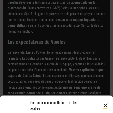
puedan devolver a Williams a una situación acomodada en la
clasificación
. En una entrevista a
DAZN
, Carlos Sainz dejaba claras sus
intenciones: «Quizá a la gente le parezca extraño pero es un proyecto que me
motiva mucho. Tengo en mente poder
ayudar a un equipo legendario
como Williams
en la F1 y volver a ser una escudería top. Ser parte de esto
me motiva mucho».
Las expectativas de Vowles
Su nuevo jefe,
James Vowles
, ha reiterado en más de una ocasión
el
respeto y la confianza
que tiene en su nuevo piloto. El de Williams está
decidido también a cambiar la suerte de su equipo, y confía en las cualidades
del piloto madrileño. En una entrevista reciente
, Vowles explicaba lo que
espera de Carlos Sainz
: «Lo que espero es un liderazgo que, con sólo unas
pocas palabras, sea capaz de guiar al equipo en la dirección correcta a
medida que avanzamos como organización,
una persona que me lo dé
todo cuando comience cualquier carrera
, porque estamos aquí para
hacer que este equipo tenga éxito”, afirmaba.
Gestionar el consentimiento de las
Adrián de la Cruz, @adriaancb_
cookies