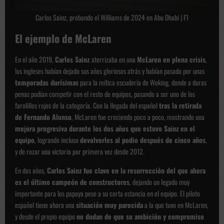
Carlos Sainz, probando el Williams de 2024 en Abu Dhabi |
F1
El ejemplo de McLaren
En el año 2019,
Carlos Sainz
aterrizaba en una
McLaren en plena crisis
,
los ingleses habían dejado sus años gloriosos atrás y habían pasado por unas
temporadas durísimas
para la mítica escudería de Woking, donde a duras
penas podían competir con el resto de equipos, pasando a ser uno de los
farolillos rojos de la categoría. Con la llegada del español
tras la retirada
de Fernando Alonso
, McLaren fue creciendo poco a poco, mostrando una
mejora progresiva durante los dos años que estuvo Sainz en el
equipo
, logrando incluso
devolverles al podio después de cinco años
,
y de rozar una victoria por primera vez desde 2012.
En dos años,
Carlos Sainz fue clave en la resurrección del que ahora
es el último campeón de constructores
, dejando un legado muy
importante para los papaya pese a su corta estancia en el equipo. El piloto
español tiene ahora una
situación muy parecida
a la que tuvo en McLaren,
y desde el propio equipo
no dudan de que su ambición y compromiso