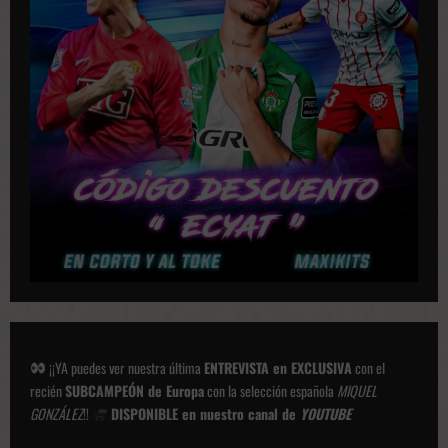
a
c
i
o
n
e
s
¡¡YA puedes ver nuestra última
ENTREVISTA en EXCLUSIVA
con el
recién
SUBCAMPEÓN de Europa
con la selección española
MIQUEL
GONZÁLEZ
!!
DISPONIBLE en nuestro canal de
YOUTUBE