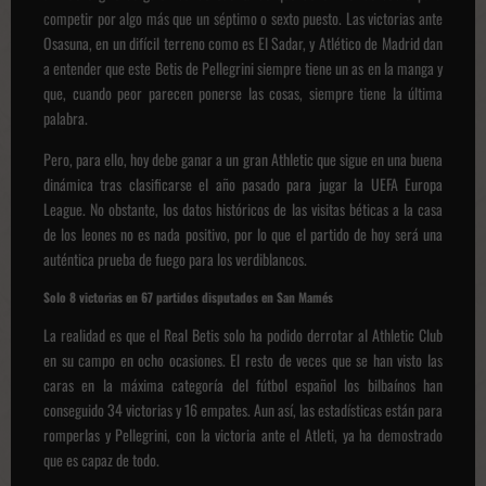
competir por algo más que un séptimo o sexto puesto. Las victorias ante
Osasuna, en un difícil terreno como es El Sadar, y Atlético de Madrid dan
a entender que este Betis de Pellegrini siempre tiene un as en la manga y
que, cuando peor parecen ponerse las cosas, siempre tiene la última
palabra.
Pero, para ello, hoy debe ganar a un gran Athletic que sigue en una buena
dinámica tras clasificarse el año pasado para jugar la UEFA Europa
League. No obstante, los datos históricos de las visitas béticas a la casa
de los leones no es nada positivo, por lo que el partido de hoy será una
auténtica prueba de fuego para los verdiblancos.
Solo 8 victorias en 67 partidos disputados en San Mamés
La realidad es que el Real Betis solo ha podido derrotar al Athletic Club
en su campo en ocho ocasiones. El resto de veces que se han visto las
caras en la máxima categoría del fútbol español los bilbaínos han
conseguido 34 victorias y 16 empates. Aun así, las estadísticas están para
romperlas y Pellegrini, con la victoria ante el Atleti, ya ha demostrado
que es capaz de todo.