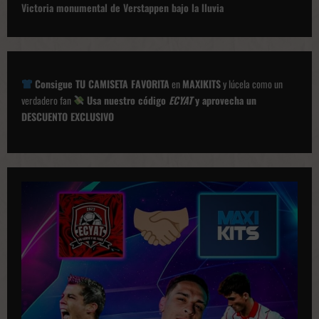
e
Victoria monumental de Verstappen bajo la lluvia
g
a
c
Consigue TU CAMISETA FAVORITA
en
MAXIKITS
y lúcela como un
i
verdadero fan
Usa nuestro código
ECYAT
y aprovecha un
ó
DESCUENTO EXCLUSIVO
n
d
e
p
u
b
l
i
c